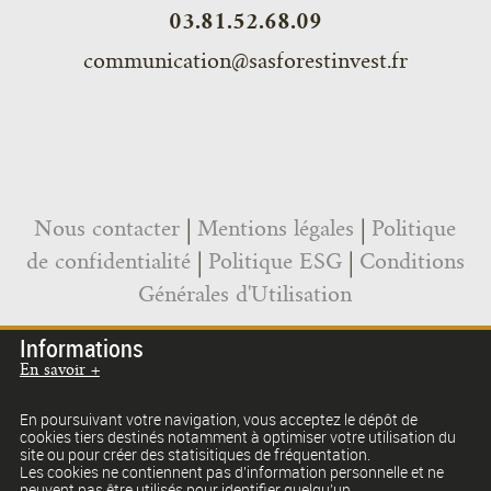
03.81.52.68.09
communication@sasforestinvest.fr
Nous contacter
|
Mentions légales
|
Politique
de confidentialité
|
Politique ESG
|
Conditions
Générales d'Utilisation
Informations
En savoir +
ACCÈS SOCIÉTAIRES
En poursuivant votre navigation, vous acceptez le dépôt de
cookies tiers destinés notamment à optimiser votre utilisation du
site ou pour créer des statisitiques de fréquentation.
Les cookies ne contiennent pas d’information personnelle et ne
peuvent pas être utilisés pour identifier quelqu’un.